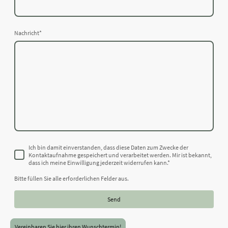
Nachricht
*
Ich bin damit einverstanden, dass diese Daten zum Zwecke der
Kontaktaufnahme gespeichert und verarbeitet werden. Mir ist bekannt,
dass ich meine Einwilligung jederzeit widerrufen kann.
*
Bitte füllen Sie alle erforderlichen Felder aus.
Send
Vereinbaren Sie hier ihren Wunschtermin!