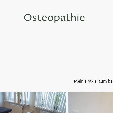
Osteopathie
Kimberly
Zajaczek
Osteopathie für Säuglinge, Kinder und Erwachsene
Mein Praxisraum bef